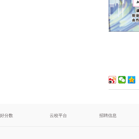
好分数
云校平台
招聘信息